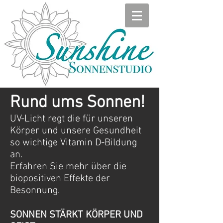
Rund ums Sonnen!
UV-Licht regt die für unseren
Körper und unsere Gesundheit
so wichtige Vitamin D-Bildung
an.
Erfahren Sie mehr über die
biopositiven Effekte der
Besonnung.
SONNEN STÄRKT KÖRPER UND