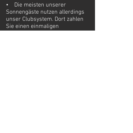
• Die meisten unserer
Sonnengäste nutzen allerdings
unser Clubsystem. Dort zahlen
Sie einen einmaligen
Betrag pro Monat und können
kommen so oft Sie möchten, bei
freier Zeit- und Gerätewahl.
Sonnen für einen sehr
günstigen Preis.
Wir würden uns freuen, Sie
demnächst im Sonnenstudio
und unter einem unserer
Solarien begrüßen zu dürfen.
Bei uns finden Sie Kontrollierte
Qualität und Leistung :
• Kompetente, geschulte